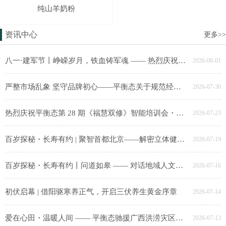
纯山羊奶粉
资讯中心
更多>>
八一·建军节丨峥嵘岁月，铁血铸军魂 —— 热烈庆祝中国人民解放军建军99周年
2026-08-01
严整市场乱象 坚守品牌初心——平衡态关于规范经营渠道、严厉打击假冒侵权的郑重声明
2026-07-30
热烈庆祝平衡态第 28 期《福慧双修》智能培训会・大同站圆满成功！
2026-07-23
百岁探秘・长寿有约 | 聚智首都北京——解密立体健康长寿科学密码研讨会圆满成功
2026-07-19
百岁探秘・长寿有约丨问道如皋 —— 对话地域人文，探寻健康长寿生活样本活动圆满成功！
2026-07-16
初伏启幕 | 借阳驱寒养正气，开启三伏养生黄金序章
2026-07-14
爱在心田・温暖人间 —— 平衡态驰援广西洪涝灾区公益大行动圆满成功！
2026-07-13