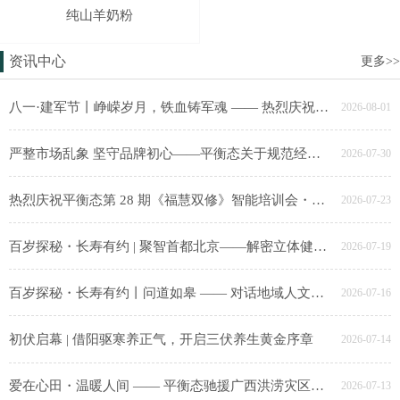
纯山羊奶粉
资讯中心
更多>>
八一·建军节丨峥嵘岁月，铁血铸军魂 —— 热烈庆祝中国人民解放军建军99周年
2026-08-01
严整市场乱象 坚守品牌初心——平衡态关于规范经营渠道、严厉打击假冒侵权的郑重声明
2026-07-30
热烈庆祝平衡态第 28 期《福慧双修》智能培训会・大同站圆满成功！
2026-07-23
百岁探秘・长寿有约 | 聚智首都北京——解密立体健康长寿科学密码研讨会圆满成功
2026-07-19
百岁探秘・长寿有约丨问道如皋 —— 对话地域人文，探寻健康长寿生活样本活动圆满成功！
2026-07-16
初伏启幕 | 借阳驱寒养正气，开启三伏养生黄金序章
2026-07-14
爱在心田・温暖人间 —— 平衡态驰援广西洪涝灾区公益大行动圆满成功！
2026-07-13